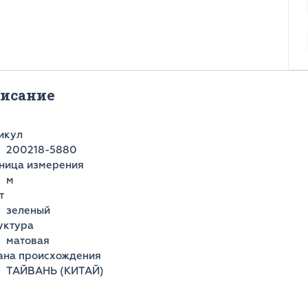
исание
икул
200218-5880
ница измерения
м
т
зеленый
уктура
матовая
ана происхождения
ТАЙВАНЬ (КИТАЙ)