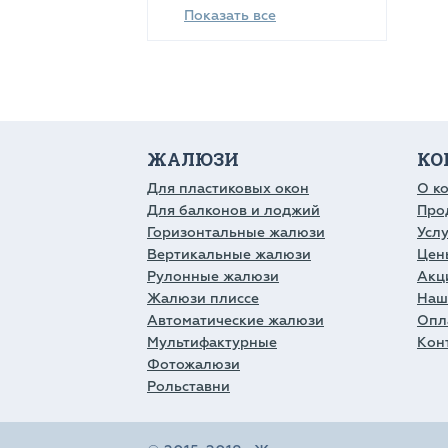
Показать все
ЖАЛЮЗИ
КО
Для пластиковых окон
О к
Для балконов и лоджий
Про
Горизонтальные жалюзи
Усл
Вертикальные жалюзи
Цен
Рулонные жалюзи
Акц
Жалюзи плиссе
Наш
Автоматические жалюзи
Опл
Мультифактурные
Кон
Фотожалюзи
Рольставни