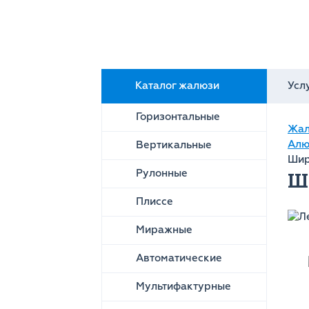
Каталог жалюзи
Усл
Горизонтальные
Жал
Алю
Вертикальные
Шир
Рулонные
Ши
Плиссе
Миражные
Автоматические
Мультифактурные