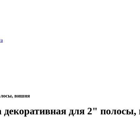
га
олосы, вишня
а декоративная для 2" полосы,