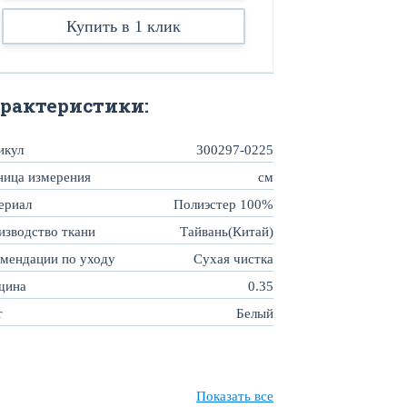
Купить в 1 клик
рактеристики:
икул
300297-0225
ница измерения
см
ериал
Полиэстер 100%
изводство ткани
Тайвань(Китай)
омендации по уходу
Сухая чистка
щина
0.35
т
Белый
Показать все