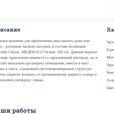
исание
Ха
ьное решение для оформления окна вашего дома или
Арт
а - рулонные жалюзи (шторы), в составе коллекции
Еди
olite Classic, МЕДЕЯ 0225 белый, 200 см. Данный вариант
Мат
олько гармонично впишется в окружающий интерьер, но и
олит визуально расширить помещение, внести в него
Про
ма и света, а надежная светонепроницаемая структура
Рек
тна защитит комнату от проникновения жаркого солнца и
оронних взглядов с улицы.
Тол
Цве
аши работы