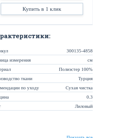
Купить в 1 клик
рактеристики:
икул
300135-4858
ница измерения
см
ериал
Полиэстер 100%
изводство ткани
Турция
омендации по уходу
Сухая чистка
щина
0.3
т
Лиловый
Показать все