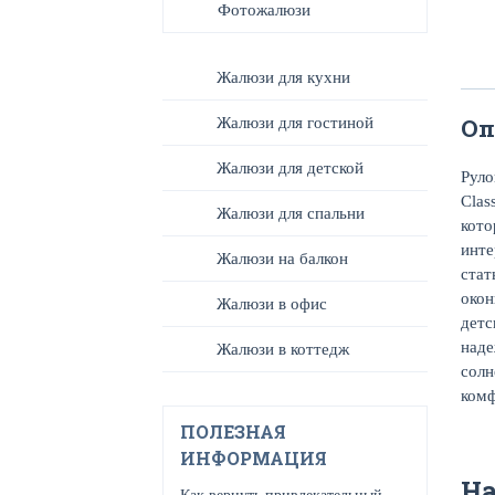
Фотожалюзи
Жалюзи для кухни
Оп
Жалюзи для гостиной
Жалюзи для детской
Руло
Clas
Жалюзи для спальни
кото
инте
Жалюзи на балкон
стат
окон
Жалюзи в офис
детс
наде
Жалюзи в коттедж
солн
комф
ПОЛЕЗНАЯ
ИНФОРМАЦИЯ
Н