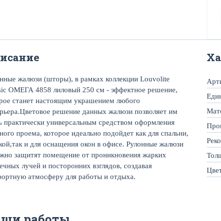
исание
Ха
нные жалюзи (шторы), в рамках коллекции Louvolite
Арт
sic ОМЕГА 4858 лиловый 250 см - эффектное решение,
Еди
рое станет настоящим украшением любого
Мат
рьера.Цветовое решение данных жалюзи позволяет им
ь практически универсальным средством оформления
Про
ного проема, которое идеально подойдет как для спальни,
Рек
кой,так и для оснащения окон в офисе. Рулонные жалюзи
жно защитят помещение от проникновения жарких
Тол
ечных лучей и посторонних взглядов, создавая
Цве
ортную атмосферу для работы и отдыха.
аши работы