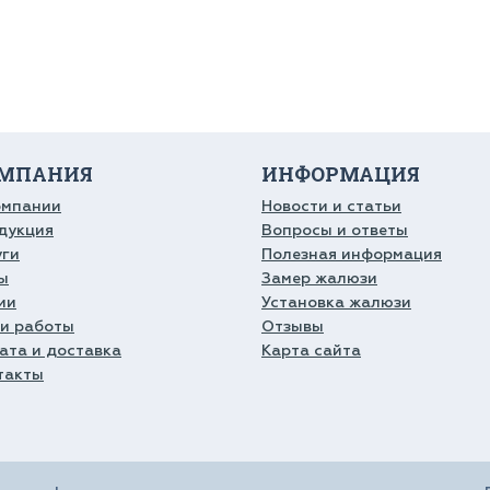
МПАНИЯ
ИНФОРМАЦИЯ
омпании
Новости и статьи
дукция
Вопросы и ответы
уги
Полезная информация
ы
Замер жалюзи
ии
Установка жалюзи
и работы
Отзывы
ата и доставка
Карта сайта
такты