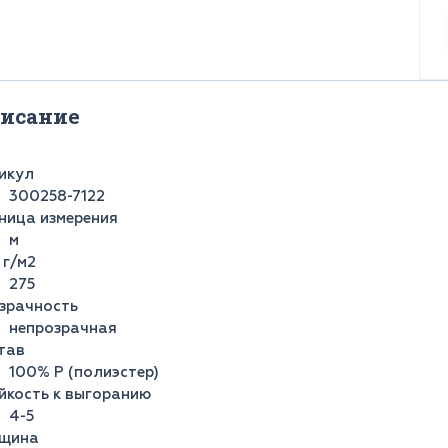
исание
икул
300258-7122
ница измерения
м
 г/м2
275
зрачность
непрозрачная
тав
100% Р (полиэстер)
йкость к выгоранию
4-5
щина