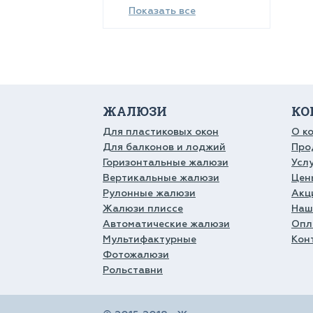
Показать все
ЖАЛЮЗИ
КО
Для пластиковых окон
О к
Для балконов и лоджий
Про
Горизонтальные жалюзи
Усл
Вертикальные жалюзи
Цен
Рулонные жалюзи
Акц
Жалюзи плиссе
Наш
Автоматические жалюзи
Опл
Мультифактурные
Кон
Фотожалюзи
Рольставни