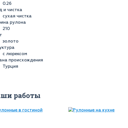
0.26
д и чистка
сухая чистка
ина рулона
210
т
золото
уктура
с люрексом
ана происхождения
Турция
аши работы