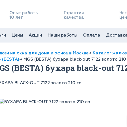
Опыт работы
Гарантия
Чес
10 лет
качества
це
уги
Цены
Акции
Наши работы
Оплата
Доставк
юзи на окна для дома и офиса в Москве
→
Каталог жалюз
 (BESTA)
→
MGS (BESTA) бухара black-out 7122 золото 210
S (BESTA) бухара black-out 71