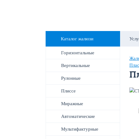
Каталог жалюзи
Услу
Горизонтальные
Жалю
Плас
Вертикальные
П
Рулонные
Плиссе
Миражные
Автоматические
Мультифактурные