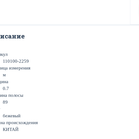
исание
икул
110100-2259
ица измерения
м
щина
0.7
ина полосы
89
т
бежевый
на происхождения
КИТАЙ