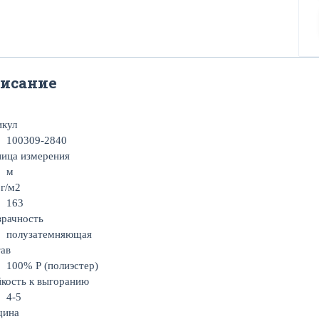
исание
икул
100309-2840
ица измерения
м
 г/м2
163
рачность
полузатемняющая
ав
100% Р (полиэстер)
кость к выгоранию
4-5
щина