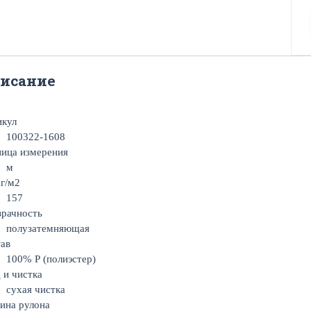
исание
икул
100322-1608
ица измерения
м
 г/м2
157
рачность
полузатемняющая
ав
100% Р (полиэстер)
 и чистка
сухая чистка
ина рулона