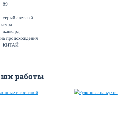
89
т
серый светлый
уктура
жаккард
на происхождения
КИТАЙ
аши работы