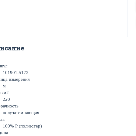
исание
икул
101901-5172
ица измерения
м
 г/м2
220
рачность
полузатемняющая
ав
100% Р (полиэстер)
щина