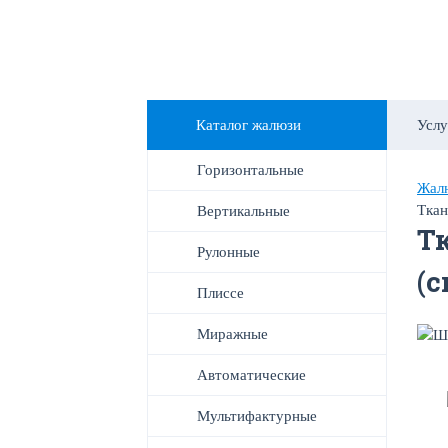
Каталог жалюзи
Услу
Горизонтальные
Жалю
Ткан
Вертикальные
Т
Рулонные
(
Плиссе
Миражные
Автоматические
Мультифактурные